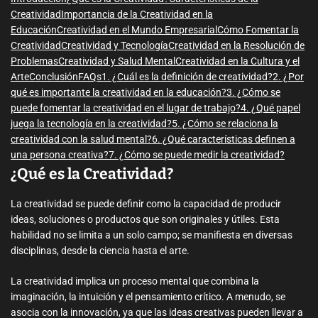
Creatividad
Importancia de la Creatividad en la
Educación
Creatividad en el Mundo Empresarial
Cómo Fomentar la
Creatividad
Creatividad y Tecnología
Creatividad en la Resolución de
Problemas
Creatividad y Salud Mental
Creatividad en la Cultura y el
Arte
Conclusión
FAQs
1. ¿Cuál es la definición de creatividad?
2. ¿Por
qué es importante la creatividad en la educación?
3. ¿Cómo se
puede fomentar la creatividad en el lugar de trabajo?
4. ¿Qué papel
juega la tecnología en la creatividad?
5. ¿Cómo se relaciona la
creatividad con la salud mental?
6. ¿Qué características definen a
una persona creativa?
7. ¿Cómo se puede medir la creatividad?
¿Qué es la Creatividad?
La creatividad se puede definir como la capacidad de producir
ideas, soluciones o productos que son originales y útiles. Esta
habilidad no se limita a un solo campo; se manifiesta en diversas
disciplinas, desde la ciencia hasta el arte.
La creatividad implica un proceso mental que combina la
imaginación, la intuición y el pensamiento crítico. A menudo, se
asocia con la innovación, ya que las ideas creativas pueden llevar a