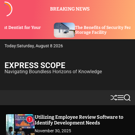
S
BREAKING NEWS
k
i
p
Your
The Benefits of Security Features in a
t
Storage Facility
o
c
Today:
Saturday, August 8 2026
o
n
t
EXPRESS SCOPE
e
Navigating Boundless Horizons of Knowledge
n
t
S
M
S
h
e
e
u
n
a
ff
u
r
Utilizing Employee Review Software to
1
l
c
Identify Development Needs
e
h
November 30, 2025