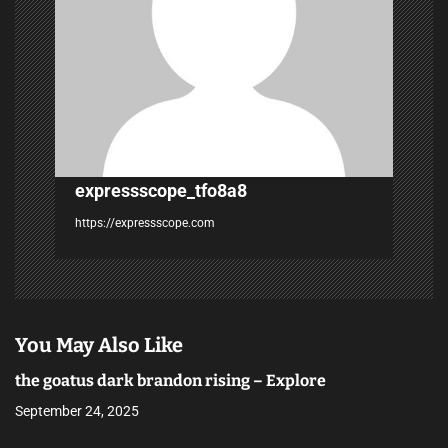
t
i
o
n
expressscope_tfo8a8
https://expressscope.com
You May Also Like
the goatus dark brandon rising – Explore
September 24, 2025