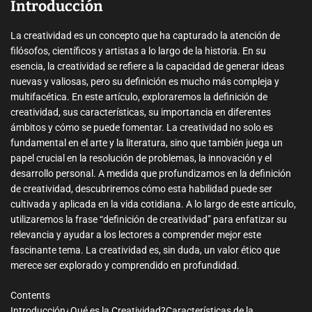
m
Introducción
e
La creatividad es un concepto que ha capturado la atención de
filósofos, científicos y artistas a lo largo de la historia. En su
esencia, la creatividad se refiere a la capacidad de generar ideas
nuevas y valiosas, pero su definición es mucho más compleja y
multifacética. En este artículo, exploraremos la definición de
creatividad, sus características, su importancia en diferentes
ámbitos y cómo se puede fomentar. La creatividad no solo es
fundamental en el arte y la literatura, sino que también juega un
papel crucial en la resolución de problemas, la innovación y el
desarrollo personal. A medida que profundizamos en la definición
de creatividad, descubriremos cómo esta habilidad puede ser
cultivada y aplicada en la vida cotidiana. A lo largo de este artículo,
utilizaremos la frase “definición de creatividad” para enfatizar su
relevancia y ayudar a los lectores a comprender mejor este
fascinante tema. La creatividad es, sin duda, un valor ético que
merece ser explorado y comprendido en profundidad.
Contents
Introducción
¿Qué es la Creatividad?
Características de la