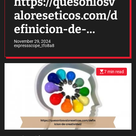
https://quesonlosv
aloreseticos.com/d
efinicion-de-
creatividad/
November 29, 2024
expressscope_tfo8a8
7 min read
E
s
t
i
m
a
t
e
d
r
e
a
d
t
i