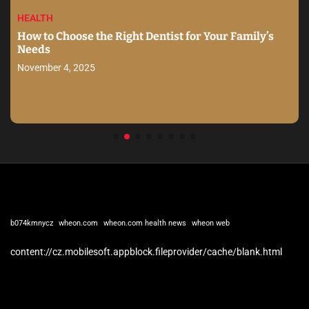
HEALTH
How to Choose the Right Dentist for Your Family’s
Needs
November 4, 2025
b074kmnycz
wheon.com
wheon.com health news
wheon web
content://cz.mobilesoft.appblock.fileprovider/cache/blank.html