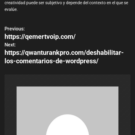
creatividad puede ser subjetivo y depende del contexto en el que se
evalúe.
Previous:
P
https://qemertvoip.com/
o
Next:
https://qwanturankpro.com/deshabilitar-
s
los-comentarios-de-wordpress/
t
n
a
v
i
g
a